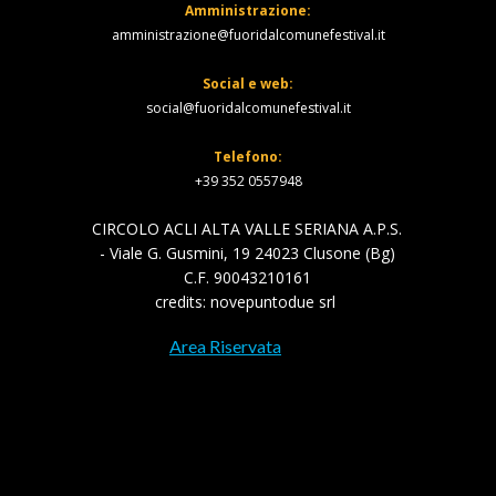
Amministrazione:
amministrazione@fuoridalcomunefestival.it
Social e web:
social@fuoridalcomunefestival.it
facebook
facebook
Telefono:
instagram
instagram
+39 352 0557948
whatsapp
whatsapp
CIRCOLO ACLI ALTA VALLE SERIANA A.P.S.
phone
phone
- Viale G. Gusmini, 19 24023 Clusone (Bg)
C.F.
90043210161
credits: novepuntodue srl
Area Riservata