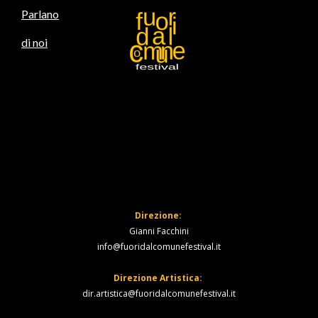
Parlano
di noi
Home
Calendario
Rocc
2026
Sor
Direzione:
Gianni Facchini
info@fuoridalcomunefestival.it
Direzione Artistica:
dir.artistica@fuoridalcomunefestival.it