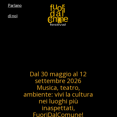
Parlano
di noi
Home
Calendario
Rocc
2026
Sor
Dal 30 maggio al 12
settembre 2026
Musica, teatro,
ambiente: vivi la cultura
nei luoghi più
inaspettati,
FuoriDalComune!