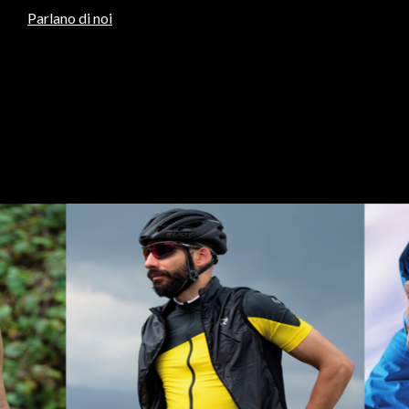
Parlano di noi
oli e
News
Edizione
Parlano
Asta
Question
enti
2025
di noi
di
gradimen